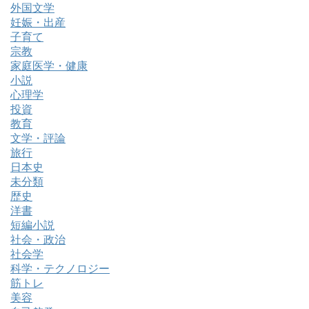
外国文学
妊娠・出産
子育て
宗教
家庭医学・健康
小説
心理学
投資
教育
文学・評論
旅行
日本史
未分類
歴史
洋書
短編小説
社会・政治
社会学
科学・テクノロジー
筋トレ
美容