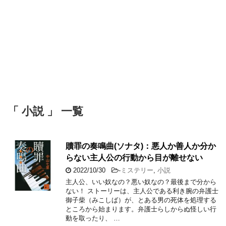
「 小説 」 一覧
贖罪の奏鳴曲(ソナタ)：悪人か善人か分か
らない主人公の行動から目が離せない
2022/10/30
-
ミステリー
,
小説
主人公、いい奴なの？悪い奴なの？最後まで分から
ない！ ストーリーは、主人公である利き腕の弁護士
御子柴（みこしば）が、とある男の死体を処理する
ところから始まります。弁護士らしからぬ怪しい行
動を取ったり、 …