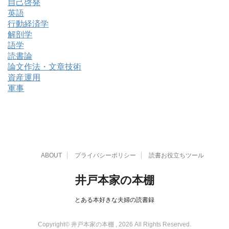
自己啓発
英語
行動経済学
解剖学
語学
読書論
論文作法・文章技術
資産運用
軍事
ABOUT
プライバシーポリシー
読書お役立ちツール
井戸本家の本棚
とある本好きな夫婦の読書録
Copyright© 井戸本家の本棚 , 2026 All Rights Reserved.