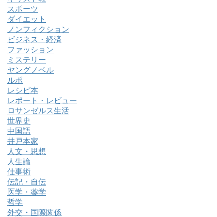
スポーツ
ダイエット
ノンフィクション
ビジネス・経済
ファッション
ミステリー
ヤングノベル
ルポ
レシピ本
レポート・レビュー
ロサンゼルス生活
世界史
中国語
井戸本家
人文・思想
人生論
仕事術
伝記・自伝
医学・薬学
哲学
外交・国際関係