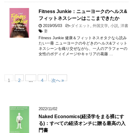
Fitness Junkie：ニューヨークのヘルス&
フィットネスシーンはここまできたか
2019/05/03
-
ダイエット
,
外国文学
,
小説
,
洋書
妻
Fitness Junkie 健康＆フィットネスオタクなら読み
たい一冊 ニューヨークの今どきのヘルス&フィット
ネスシーンを織り交ぜながら、一人のアラフォーの
女性のボディイメージやキャリアの葛藤 …
1
2
…
4
次へ »
2022/11/02
Naked Economics(経済学をまる裸にす
る)：すべての経済オンチに贈る最高の入
門書