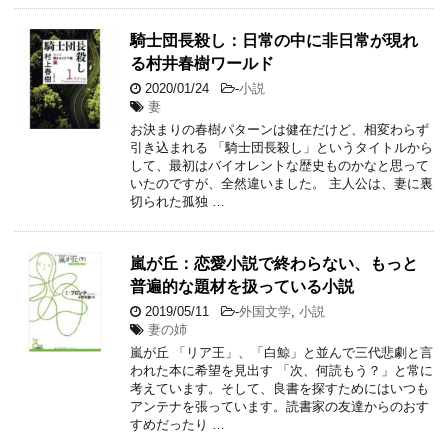
騎士団長殺し：日常の中に非日常が現れ
る村井春樹ワールド
2020/01/24
-
小説
妻
お決まりの春樹パターンは健在だけど、相変わらず
引き込まれる 「騎士団長殺し」というタイトルから
して、最初はバイオレントな歴史ものかなと思って
いたのですが、全然違いました。 主人公は、妻に裏
切られた孤独 …
嵐が丘：恋愛小説で終わらない、もっと
普遍的な題材を扱っている小説
2019/05/11
-
外国文学
,
小説
妻の姉
嵐が丘 「リア王」、「白鯨」と並んで三代悲劇と言
われた本に希望を見出す 「次、何読もう？」と常に
考えています。そして、良書を探すためにはいつも
アンテナを張っています。読書家の友達からのおす
すめだったり …