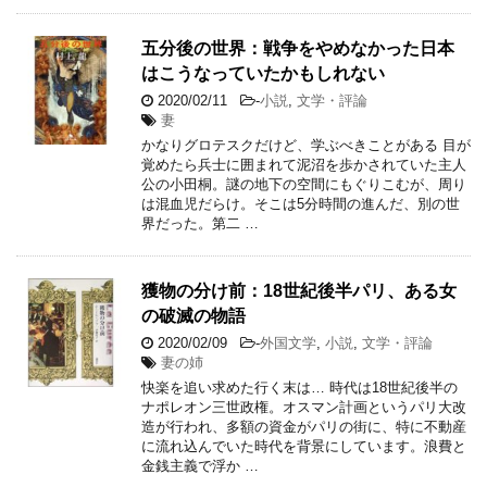
五分後の世界：戦争をやめなかった日本
はこうなっていたかもしれない
2020/02/11
-
小説
,
文学・評論
妻
かなりグロテスクだけど、学ぶべきことがある 目が
覚めたら兵士に囲まれて泥沼を歩かされていた主人
公の小田桐。謎の地下の空間にもぐりこむが、周り
は混血児だらけ。そこは5分時間の進んだ、別の世
界だった。第二 …
獲物の分け前：18世紀後半パリ、ある女
の破滅の物語
2020/02/09
-
外国文学
,
小説
,
文学・評論
妻の姉
快楽を追い求めた行く末は… 時代は18世紀後半の
ナポレオン三世政権。オスマン計画というパリ大改
造が行われ、多額の資金がパリの街に、特に不動産
に流れ込んでいた時代を背景にしています。浪費と
金銭主義で浮か …