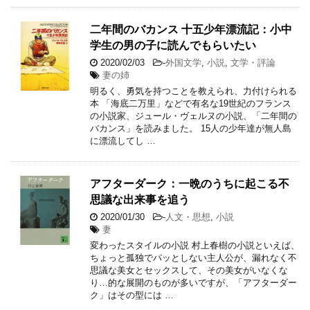
二年間のバカンス 十五少年漂流記：小中
学生の男の子に読んでもらいたい
2020/02/03
-
外国文学
,
小説
,
文学・評論
妻の姉
明るく、勇気を持つことを教えられ、力付けられる
本 「海底二万里」などで有名な19世紀のフランス
の小説家、ジュール・ヴェルヌの小説、「二年間の
バカンス」を読みました。 15人の少年達が無人島
に漂流してし …
アフターダーク：一晩のうちに起こる不
思議な出来事を追う
2020/01/30
-
人文・思想
,
小説
妻
変わったスタイルの小説 村上春樹の小説といえば、
ちょっと孤独でパッとしない主人公が、漏れなく不
思議な美女とセックスして、その美女がいなくな
り…的な展開のものが多いですが、「アフターダー
ク」はその型には …