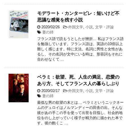
モデラート・カンタービレ：短いけど不
思議な感覚を残す小説
2020/02/26
-
外国文学
,
小説
,
文学・評論
妻の姉
フランス語で読もうとしたが挫折… 私はフランス語
を勉強しています。フランス語は、英語の10倍以上
難しく感じます。特に文法。名詞に男性と女性があ
るし、その名詞が文中にいる時は、形容詞もそれに
合わせなくて …
ベラミ：欲望、死、人生の満足、恋愛の
あり方、そしてフランス人の暮らしぶり
2020/02/17
-
外国文学
,
小説
,
文学・評論
妻の姉
最低な男の欲望の末とは… ベラミというニックネー
ムのデュロイはノルマンディーの田舎の出。そんな
彼があの手この手を使って出世を目指し、社会的地
位をのし上がっていく様子が精力的に描かれた本で
す。彼の飽くこ …