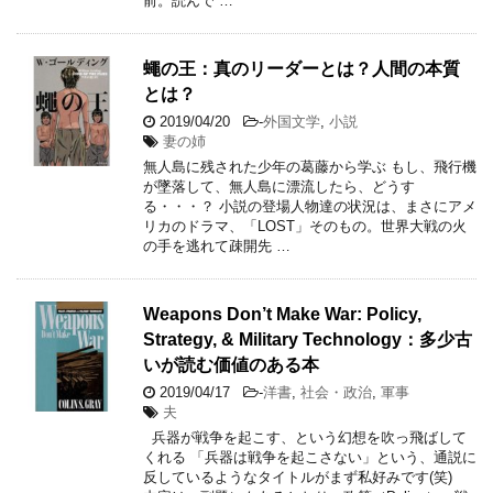
前。読んで …
蠅の王：真のリーダーとは？人間の本質
とは？
2019/04/20
-
外国文学
,
小説
妻の姉
無人島に残された少年の葛藤から学ぶ もし、飛行機
が墜落して、無人島に漂流したら、どうす
る・・・？ 小説の登場人物達の状況は、まさにアメ
リカのドラマ、「LOST」そのもの。世界大戦の火
の手を逃れて疎開先 …
Weapons Don’t Make War: Policy,
Strategy, & Military Technology：多少古
いが読む価値のある本
2019/04/17
-
洋書
,
社会・政治
,
軍事
夫
兵器が戦争を起こす、という幻想を吹っ飛ばして
くれる 「兵器は戦争を起こさない」という、通説に
反しているようなタイトルがまず私好みです(笑)