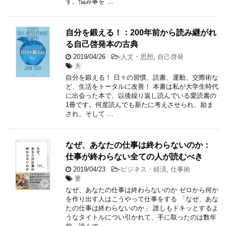
す。悩み事を …
自分を鍛える！：200年前から読み継がれ
る自己啓発本の古典
2019/04/26
-
人文・思想
,
自己啓発
夫
自分を鍛える！ 日々の習慣、読書、運動、交際術な
ど、生活をトータルに改善！ 本書は私が大学生時代
に出会った本で、以後繰り返し読んでいる愛読書の
1冊です。何度読んでも新たに考えさせられ、励ま
され、そして …
なぜ、あなたの仕事は終わらないのか：
仕事が終わらない全ての人が読むべき
2019/04/23
-
ビジネス・経済
,
仕事術
妻
なぜ、あなたの仕事は終わらないのか ゼロから何か
を作り出す人はこうやって仕事をする 「なぜ、あな
たの仕事は終わらないのか」 誰しもドキッとするよ
うなタイトルについ引かれて、手に取ったのは数年