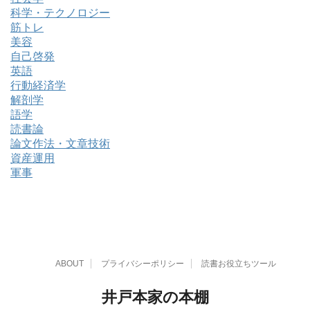
科学・テクノロジー
筋トレ
美容
自己啓発
英語
行動経済学
解剖学
語学
読書論
論文作法・文章技術
資産運用
軍事
ABOUT
プライバシーポリシー
読書お役立ちツール
井戸本家の本棚