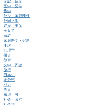
伝記・自伝
医学・薬学
哲学
外交・国際関係
外国文学
妊娠・出産
子育て
宗教
家庭医学・健康
小説
心理学
投資
教育
文学・評論
旅行
日本史
未分類
歴史
洋書
短編小説
社会・政治
社会学