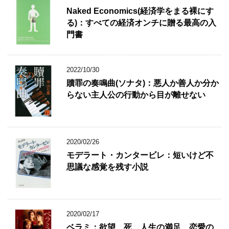
Naked Economics(経済学をまる裸にす
る)：すべての経済オンチに贈る最高の入
門書
2022/10/30
贖罪の奏鳴曲(ソナタ)：悪人か善人か分か
らない主人公の行動から目が離せない
2020/02/26
モデラート・カンタービレ：短いけど不
思議な感覚を残す小説
2020/02/17
ベラミ：欲望、死、人生の満足、恋愛の