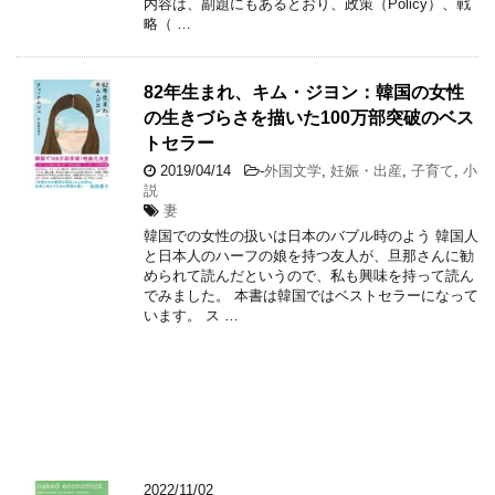
内容は、副題にもあるとおり、政策（Policy）、戦
略（ …
82年生まれ、キム・ジヨン：韓国の女性
の生きづらさを描いた100万部突破のベス
トセラー
2019/04/14
-
外国文学
,
妊娠・出産
,
子育て
,
小
説
妻
韓国での女性の扱いは日本のバブル時のよう 韓国人
と日本人のハーフの娘を持つ友人が、旦那さんに勧
められて読んだというので、私も興味を持って読ん
でみました。 本書は韓国ではベストセラーになって
います。 ス …
2022/11/02