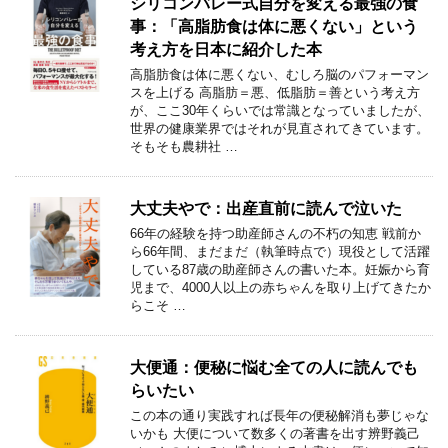
シリコンバレー式自分を変える最強の食
事：「高脂肪食は体に悪くない」という
考え方を日本に紹介した本
高脂肪食は体に悪くない、むしろ脳のパフォーマン
スを上げる 高脂肪＝悪、低脂肪＝善という考え方
が、ここ30年くらいでは常識となっていましたが、
世界の健康業界ではそれが見直されてきています。
そもそも農耕社 …
大丈夫やで：出産直前に読んで泣いた
66年の経験を持つ助産師さんの不朽の知恵 戦前か
ら66年間、まだまだ（執筆時点で）現役として活躍
している87歳の助産師さんの書いた本。妊娠から育
児まで、4000人以上の赤ちゃんを取り上げてきたか
らこそ …
大便通：便秘に悩む全ての人に読んでも
らいたい
この本の通り実践すれば長年の便秘解消も夢じゃな
いかも 大便について数多くの著書を出す辨野義己