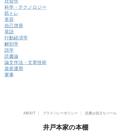
社会学
科学・テクノロジー
筋トレ
美容
自己啓発
英語
行動経済学
解剖学
語学
読書論
論文作法・文章技術
資産運用
軍事
ABOUT
プライバシーポリシー
読書お役立ちツール
井戸本家の本棚