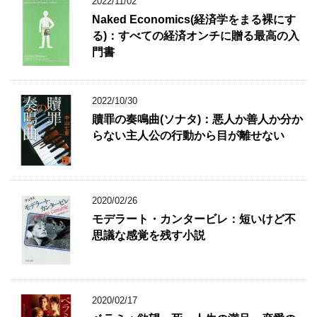
2022/11/02
Naked Economics(経済学をまる裸にす
る)：すべての経済オンチに贈る最高の入
門書
2022/10/30
贖罪の奏鳴曲(ソナタ)：悪人か善人か分か
らない主人公の行動から目が離せない
2020/02/26
モデラート・カンタービレ：短いけど不
思議な感覚を残す小説
2020/02/17