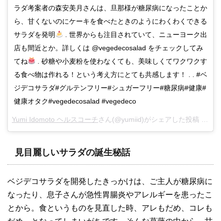
ラダ考案者の森安美月さんは、旦那様が糖尿病になったことか
ら、甘くないのにケーキを食べたときのようにわくわくできる
サラダを発明
. 世界からも注目されていて、ニューヨーク出
店も間近とか。詳しくは @vegedecosalad をチェックしてみ
てね
. 砂糖や小麦粉を使わなくても、美味しくてワクワクす
る食べ物は作れる！という考え方にとても共感します！ . . #ベ
ジデコサラダ#グルテンフリー#シュガーフリー#糖尿病#健康#
健康オタク#vegedecosalad #vegedeco
Yumi Idomoto ヘルスコーチ
さん(@yumiid)がシェアした投稿 –
20
見目麗しいサラダの誕生秘話
ベジデコサラダを開発したきっかけは、ご主人が糖尿病に
なったり、息子さんが急性胃腸炎やアレルギーを患ったこ
とから。
食というものを見直した時、アレもだめ、コレも