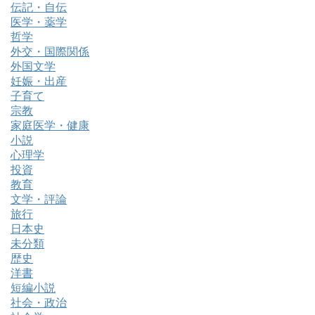
伝記・自伝
医学・薬学
哲学
外交・国際関係
外国文学
妊娠・出産
子育て
宗教
家庭医学・健康
小説
心理学
投資
教育
文学・評論
旅行
日本史
未分類
歴史
洋書
短編小説
社会・政治