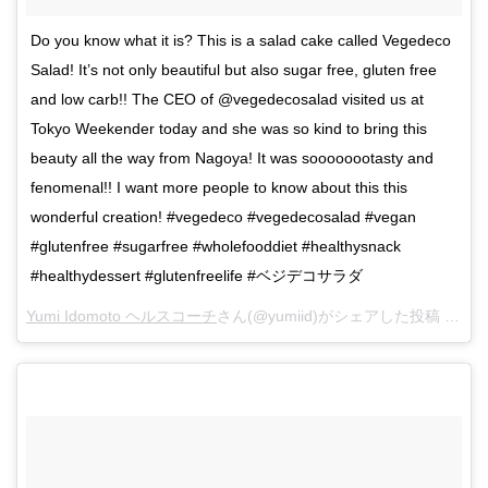
Do you know what it is? This is a salad cake called Vegedeco
Salad! It’s not only beautiful but also sugar free, gluten free
and low carb!! The CEO of @vegedecosalad visited us at
Tokyo Weekender today and she was so kind to bring this
beauty all the way from Nagoya! It was soooooootasty and
fenomenal!! I want more people to know about this this
wonderful creation! #vegedeco #vegedecosalad #vegan
#glutenfree #sugarfree #wholefooddiet #healthysnack
#healthydessert #glutenfreelife #ベジデコサラダ
Yumi Idomoto ヘルスコーチ
さん(@yumiid)がシェアした投稿 –
20