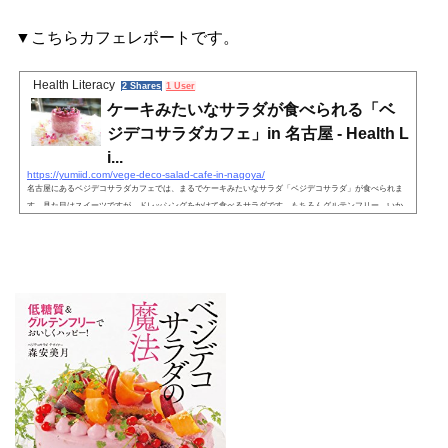
▼こちらカフェレポートです。
Health Literacy
2 Shares
1 User
ケーキみたいなサラダが食べられる「ベ
ジデコサラダカフェ」in 名古屋 - Health L
i...
https://yumiid.com/vege-deco-salad-cafe-in-nagoya/
名古屋にあるベジデコサラダカフェでは、まるでケーキみたいなサラダ「ベジデコサラダ」が食べられま
す。見た目はスイーツですが、ドレッシングをかけて食べるサラダです。もちろんグルテンフリー。いか
にもインスタ映えしそうですよね(笑)